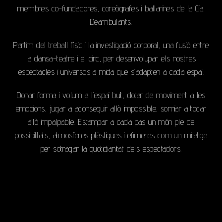
membres co-fundadores, coreògrafes i ballarines de la Cia.
Deambulants.
Partim del treball físic i la investigació corporal, una fusió entre
la dansa-teatre i el circ, per desenvolupar els nostres
espectacles i universos a mida que s’adapten a cada espai.
Donar forma i volum a l’espai buit, dotar de moviment a les
emocions, jugar a aconseguir allò impossible, somiar a tocar
allò impalpable. Estampar a cada pas un món ple de
possibilitats, atmosferes plàstiques i efímeres com un miratge
per sotragar la quotidianitat dels espectadors.