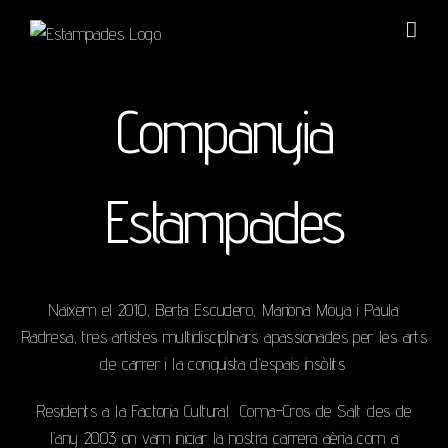
Skip
to
content
Companyia
Estampades
Naixem el 2010, Berta Escudero, Mariona Moya i Paula
Radresa, tres artistes multidisciplinars apassionades per les arts
de carrer i la conquista d’espais insòlits.
Residents a la Factoria Cultural Coma-Cros de Salt des de
l’any 2003 on vam iniciar la nostra carrera aèria com a